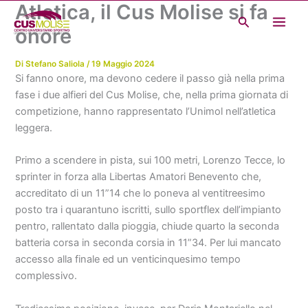
Atletica, il Cus Molise si fa
Vai
Cerca
al
onore
contenuto
Di
Stefano Saliola
/
19 Maggio 2024
Si fanno onore, ma devono cedere il passo già nella prima
fase i due alfieri del Cus Molise, che, nella prima giornata di
competizione, hanno rappresentato l’Unimol nell’atletica
leggera.
Primo a scendere in pista, sui 100 metri, Lorenzo Tecce, lo
sprinter in forza alla Libertas Amatori Benevento che,
accreditato di un 11”14 che lo poneva al ventitreesimo
posto tra i quarantuno iscritti, sullo sportflex dell’impianto
pentro, rallentato dalla pioggia, chiude quarto la seconda
batteria corsa in seconda corsia in 11”34. Per lui mancato
accesso alla finale ed un venticinquesimo tempo
complessivo.