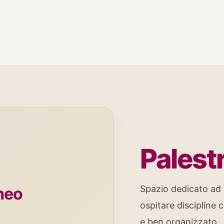
Palest
Spazio dedicato ad a
neo
ospitare discipline
e ben organizzato.