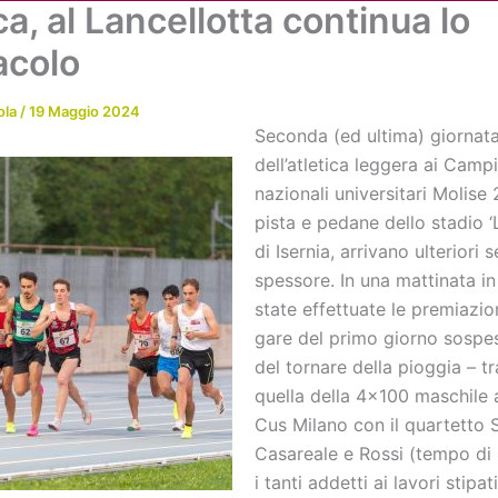
ca, al Lancellotta continua lo
Chi siamo
Attività
News
Me
acolo
ola
/
19 Maggio 2024
Seconda (ed ultima) giornat
dell’atletica leggera ai Camp
nazionali universitari Molise
pista e pedane dello stadio ‘
di Isernia, arrivano ulteriori s
spessore. In una mattinata in
state effettuate le premiazion
gare del primo giorno sospe
del tornare della pioggia – t
quella della 4×100 maschile 
Cus Milano con il quartetto S
Casareale e Rossi (tempo di 
i tanti addetti ai lavori stipati