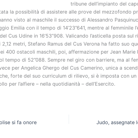
tribune dell’impianto del ca
tata la possibilità di assistere alle prove del mezzofondo pr
hanno visto al maschile il successo di Alessandro Pasquinuc
o Emilia con il tempo di 14’23”641, mentre al femminile l’e
 del Cus Udine in 16’53”908. Valicando l’asticella posta sul r
 di 2,12 metri, Stefano Ramus del Cus Verona ha fatto suo qu
ei 400 ostacoli maschili, poi, affermazione per Jean Marie
ol tempo di 52”088. Sempre nel giro con barriere, ma al fe
vece per Angelica Ghergo del Cus Camerino, unica a scende
he, forte del suo curriculum di rilievo, si è imposta con un
lo per l’alfiere – nella quotidianità – dell’Esercito.
olise si fa onore