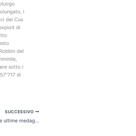
poluogo
olungato, i
ci del Cus
xploit di
itto
esto
 Robbin del
mminile,
re sotto i
 57”717 di
SUCCESSIVO
Judo, assegnate le ultime medaglie, Bologna festeggia il titolo a squadre