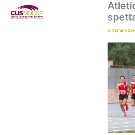
Atleti
Vai
al
spett
contenuto
Di
Stefano Sali