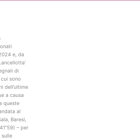
Cerca
dia
Partner
Servizio Civile Universale
a
ionati
 2024 e, da
Lancellotta’
egnali di
 cui sono
i dell’ultime
se a causa
ra queste
andata al
ala, Baresi,
41”59) – per
 sulle