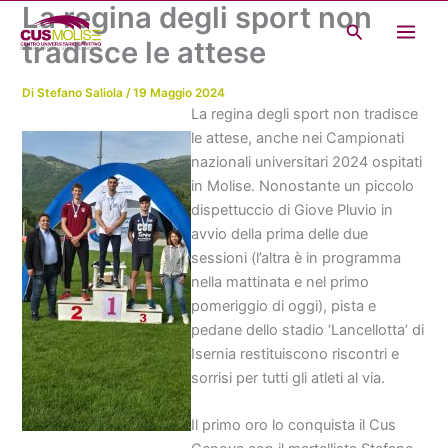
La regina degli sport non
Vai
Cerca
al
tradisce le attese
contenuto
Di
Stefano Saliola
/
19 Maggio 2024
La regina degli sport non tradisce
le attese, anche nei Campionati
nazionali universitari 2024 ospitati
in Molise. Nonostante un piccolo
dispettuccio di Giove Pluvio in
avvio della prima delle due
sessioni (l’altra è in programma
nella mattinata e nel primo
pomeriggio di oggi), pista e
pedane dello stadio ‘Lancellotta’ di
Isernia restituiscono riscontri e
sorrisi per tutti gli atleti al via.
Il primo oro lo conquista il Cus