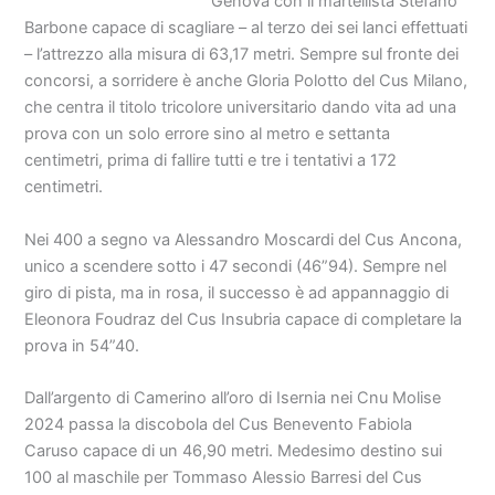
Genova con il martellista Stefano
Barbone capace di scagliare – al terzo dei sei lanci effettuati
– l’attrezzo alla misura di 63,17 metri. Sempre sul fronte dei
concorsi, a sorridere è anche Gloria Polotto del Cus Milano,
che centra il titolo tricolore universitario dando vita ad una
prova con un solo errore sino al metro e settanta
centimetri, prima di fallire tutti e tre i tentativi a 172
centimetri.
Nei 400 a segno va Alessandro Moscardi del Cus Ancona,
unico a scendere sotto i 47 secondi (46”94). Sempre nel
giro di pista, ma in rosa, il successo è ad appannaggio di
Eleonora Foudraz del Cus Insubria capace di completare la
prova in 54”40.
Dall’argento di Camerino all’oro di Isernia nei Cnu Molise
2024 passa la discobola del Cus Benevento Fabiola
Caruso capace di un 46,90 metri. Medesimo destino sui
100 al maschile per Tommaso Alessio Barresi del Cus