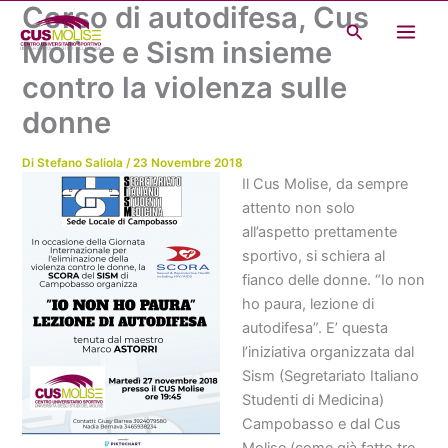
Corso di autodifesa, Cus
Vai
Cerca
al
Molise e Sism insieme
contenuto
contro la violenza sulle
donne
Di
Stefano Saliola
/
23 Novembre 2018
Il Cus Molise, da sempre
attento non solo
all’aspetto prettamente
sportivo, si schiera al
fianco delle donne. “Io non
ho paura, lezione di
autodifesa”. E’ questa
l’iniziativa organizzata dal
Sism (Segretariato Italiano
Studenti di Medicina)
Campobasso e dal Cus