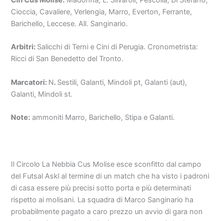
Cln Cus Molise.
Madonna, L. Silvaroli, Pescolla, Di Stefano,
Cioccia, Cavaliere, Verlengia, Marro, Everton, Ferrante,
Barichello, Leccese. All. Sanginario.
Arbitri:
Salicchi di Terni e Cini di Perugia. Cronometrista:
Ricci di San Benedetto del Tronto.
Marcatori:
N
.
Sestili, Galanti, Mindoli pt, Galanti (aut),
Galanti, Mindoli st.
Note:
ammoniti Marro, Barichello, Stipa e Galanti.
Il Circolo La Nebbia Cus Molise esce sconfitto dal campo
del Futsal Askl al termine di un match che ha visto i padroni
di casa essere più precisi sotto porta e più determinati
rispetto ai molisani. La squadra di Marco Sanginario ha
probabilmente pagato a caro prezzo un avvio di gara non