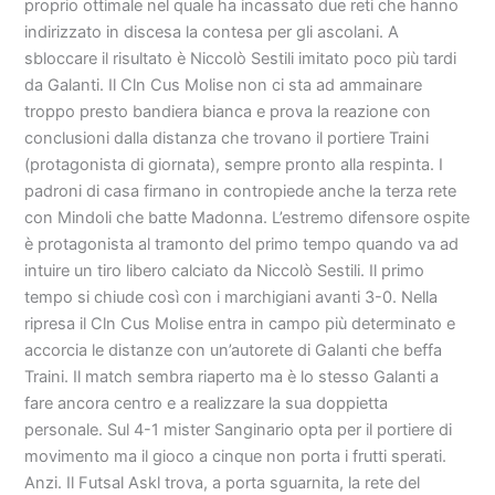
proprio ottimale nel quale ha incassato due reti che hanno
indirizzato in discesa la contesa per gli ascolani. A
sbloccare il risultato è Niccolò Sestili imitato poco più tardi
da Galanti. Il Cln Cus Molise non ci sta ad ammainare
troppo presto bandiera bianca e prova la reazione con
conclusioni dalla distanza che trovano il portiere Traini
(protagonista di giornata), sempre pronto alla respinta. I
padroni di casa firmano in contropiede anche la terza rete
con Mindoli che batte Madonna. L’estremo difensore ospite
è protagonista al tramonto del primo tempo quando va ad
intuire un tiro libero calciato da Niccolò Sestili. Il primo
tempo si chiude così con i marchigiani avanti 3-0. Nella
ripresa il Cln Cus Molise entra in campo più determinato e
accorcia le distanze con un’autorete di Galanti che beffa
Traini. Il match sembra riaperto ma è lo stesso Galanti a
fare ancora centro e a realizzare la sua doppietta
personale. Sul 4-1 mister Sanginario opta per il portiere di
movimento ma il gioco a cinque non porta i frutti sperati.
Anzi. Il Futsal Askl trova, a porta sguarnita, la rete del