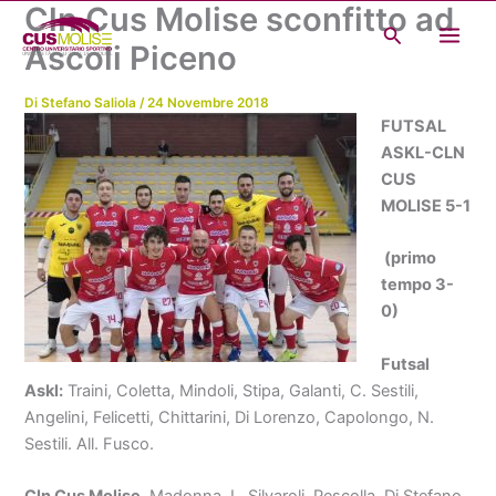
Cln Cus Molise sconfitto ad
Vai
Cerca
al
Ascoli Piceno
contenuto
Di
Stefano Saliola
/
24 Novembre 2018
FUTSAL
ASKL-CLN
CUS
MOLISE 5-1
(primo
tempo 3-
0)
Futsal
Askl:
Traini, Coletta, Mindoli, Stipa, Galanti, C. Sestili,
Angelini, Felicetti, Chittarini, Di Lorenzo, Capolongo, N.
Sestili. All. Fusco.