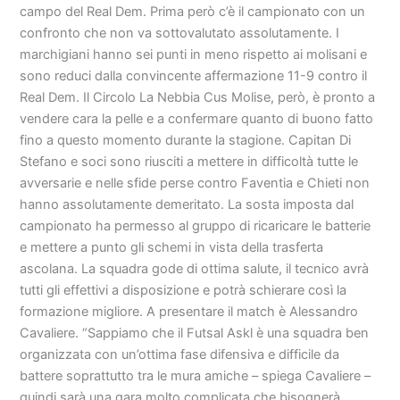
campo del Real Dem. Prima però c’è il campionato con un
confronto che non va sottovalutato assolutamente. I
marchigiani hanno sei punti in meno rispetto ai molisani e
sono reduci dalla convincente affermazione 11-9 contro il
Real Dem. Il Circolo La Nebbia Cus Molise, però, è pronto a
vendere cara la pelle e a confermare quanto di buono fatto
fino a questo momento durante la stagione. Capitan Di
Stefano e soci sono riusciti a mettere in difficoltà tutte le
avversarie e nelle sfide perse contro Faventia e Chieti non
hanno assolutamente demeritato. La sosta imposta dal
campionato ha permesso al gruppo di ricaricare le batterie
e mettere a punto gli schemi in vista della trasferta
ascolana. La squadra gode di ottima salute, il tecnico avrà
tutti gli effettivi a disposizione e potrà schierare così la
formazione migliore. A presentare il match è Alessandro
Cavaliere. “Sappiamo che il Futsal Askl è una squadra ben
organizzata con un’ottima fase difensiva e difficile da
battere soprattutto tra le mura amiche – spiega Cavaliere –
quindi sarà una gara molto complicata che bisognerà