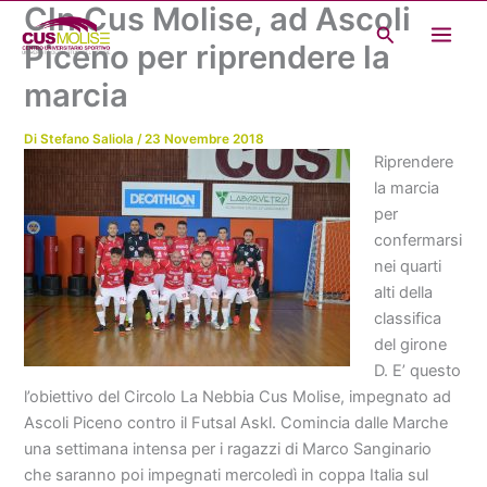
Cln Cus Molise, ad Ascoli
Vai
Cerca
al
Piceno per riprendere la
contenuto
marcia
Di
Stefano Saliola
/
23 Novembre 2018
Riprendere
la marcia
per
confermarsi
nei quarti
alti della
classifica
del girone
D. E’ questo
l’obiettivo del Circolo La Nebbia Cus Molise, impegnato ad
Ascoli Piceno contro il Futsal Askl. Comincia dalle Marche
una settimana intensa per i ragazzi di Marco Sanginario
che saranno poi impegnati mercoledì in coppa Italia sul