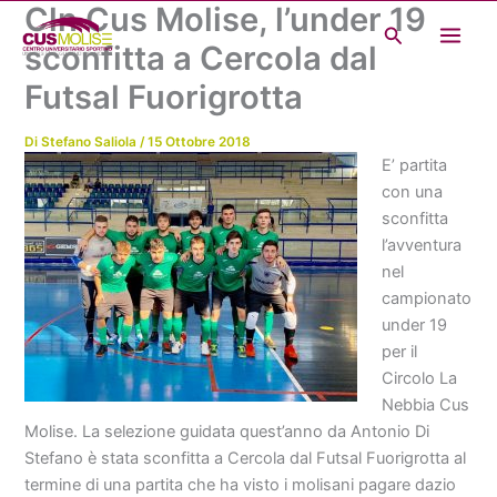
Cln Cus Molise, l’under 19
Vai
Cerca
al
sconfitta a Cercola dal
contenuto
Futsal Fuorigrotta
Di
Stefano Saliola
/
15 Ottobre 2018
E’ partita
con una
sconfitta
l’avventura
nel
campionato
under 19
per il
Circolo La
Nebbia Cus
Molise. La selezione guidata quest’anno da Antonio Di
Stefano è stata sconfitta a Cercola dal Futsal Fuorigrotta al
termine di una partita che ha visto i molisani pagare dazio