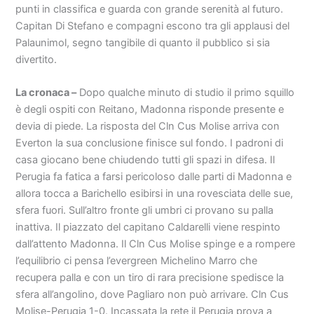
punti in classifica e guarda con grande serenità al futuro.
Capitan Di Stefano e compagni escono tra gli applausi del
Palaunimol, segno tangibile di quanto il pubblico si sia
divertito.
La cronaca –
Dopo qualche minuto di studio il primo squillo
è degli ospiti con Reitano, Madonna risponde presente e
devia di piede. La risposta del Cln Cus Molise arriva con
Everton la sua conclusione finisce sul fondo. I padroni di
casa giocano bene chiudendo tutti gli spazi in difesa. Il
Perugia fa fatica a farsi pericoloso dalle parti di Madonna e
allora tocca a Barichello esibirsi in una rovesciata delle sue,
sfera fuori. Sull’altro fronte gli umbri ci provano su palla
inattiva. Il piazzato del capitano Caldarelli viene respinto
dall’attento Madonna. Il Cln Cus Molise spinge e a rompere
l’equilibrio ci pensa l’evergreen Michelino Marro che
recupera palla e con un tiro di rara precisione spedisce la
sfera all’angolino, dove Pagliaro non può arrivare. Cln Cus
Molise-Perugia 1-0. Incassata la rete il Perugia prova a