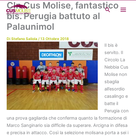
Cln Cus Molise, fantastico
Vai
Cerca
al
bis. Perugia battuto al
contenuto
Palaunimol
Di
Stefano Saliola
/
13 Ottobre 2018
Il bis è
servito. Il
Circolo La
Nebbia Cus
Molise non
sbaglia
all’esordio
casalingo e
batte il
Perugia con
una prova gagliarda che conferma quanto la formazione di
Marco Sanginario sia difficile da superare. Arcigna in difesa
e precisa in attacco. Così la selezione molisana porta a sei i