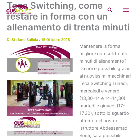
Teca Switching, come
Vai
Cerca
al
restare in forma con un
contenuto
allenamento di trenta minuti
Di
Stefano Saliola
/
15 Ottobre 2018
Mantenere la forma
migliore con soli trenta
minuti di allenamento?
Da noi è possibile grazie
ai nuovissimi macchinari
Teca Switching Lunedì,
mercoledì e venerdì
(13,30-14 e 14-14,30),
martedì e giovedì (17-
17,30), sotto lo sguardo
attento del nostro
istruttore Abdessamad
Soufi, sarà possibile