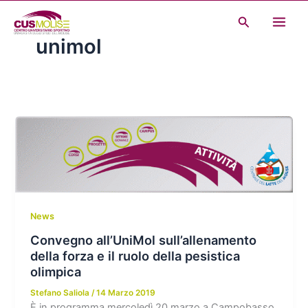
Vai
Cerca
al
unimol
contenuto
News
Convegno all’UniMol sull’allenamento
della forza e il ruolo della pesistica
olimpica
Stefano Saliola
/
14 Marzo 2019
È in programma mercoledì 20 marzo a Campobasso