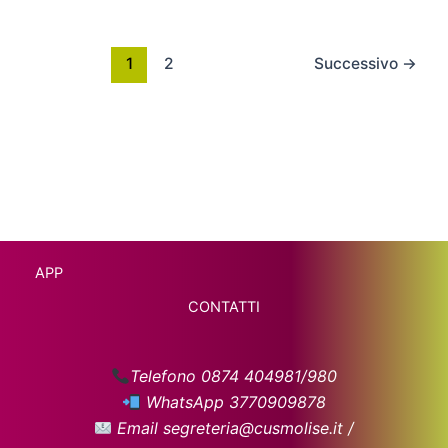
1
2
Successivo
→
APP
CONTATTI
Telefono 0874 404981/980
WhatsApp 3770909878
Email segreteria@cusmolise.it /