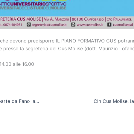
i che devono predisporre IL PIANO FORMATIVO CUS potrann
e presso la segreteria del
Cus Molise
(dott. Maurizio Lofan
14.00 alle 16.00
Cln Cus Molise, parte da Fano la grande avventura. Sanginario: “Concentrati sul campionato per centrare la salvezza il prima possibile”