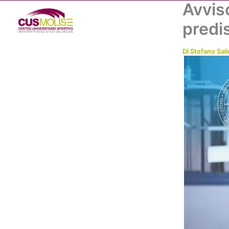
Avvis
Vai
al
predi
contenuto
Di
Stefano Sali