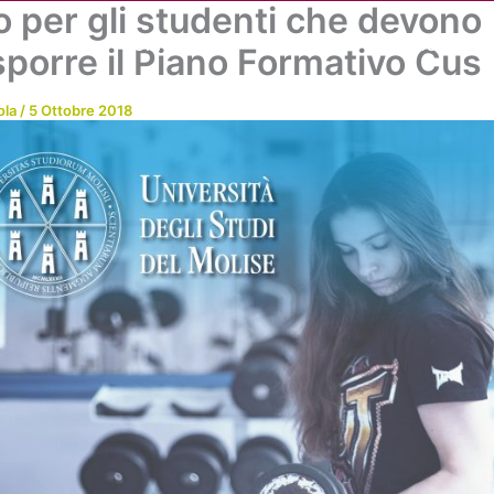
o per gli studenti che devono
Chi siamo
Attività
News
Me
sporre il Piano Formativo Cus
ola
/
5 Ottobre 2018