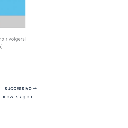
o rivolgersi
o)
SUCCESSIVO
Cln Cus Molise, la nuova stagione parte con il botto: espugnata Fano