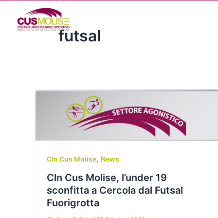
Vai
al
contenuto
futsal
,
Cln Cus Molise
News
Cln Cus Molise, l’under 19
sconfitta a Cercola dal Futsal
Fuorigrotta