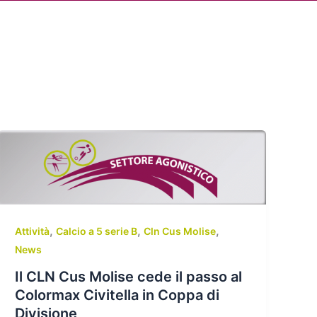
Cerca
dia
Partner
Servizio Civile Universale
,
,
,
Attività
Calcio a 5 serie B
Cln Cus Molise
News
Il CLN Cus Molise cede il passo al
Colormax Civitella in Coppa di
Divisione