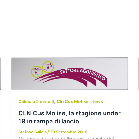
Chi siamo
Attività
News
Me
,
,
Calcio a 5 serie B
Cln Cus Molise
News
CLN Cus Molise, la stagione under
19 in rampa di lancio
Stefano Saliola
/
29 Settembre 2018
Manca ormai poco allo start ufficiale del