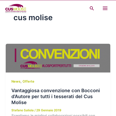
Vai
Cerca
al
cus molise
contenuto
,
News
Offerte
Vantaggiosa convenzione con Bocconi
d’Autore per tutti i tesserati del Cus
Molise
Stefano Saliola
/
29 Gennaio 2019
Scegliamo le migliori collaborazioni possibili con