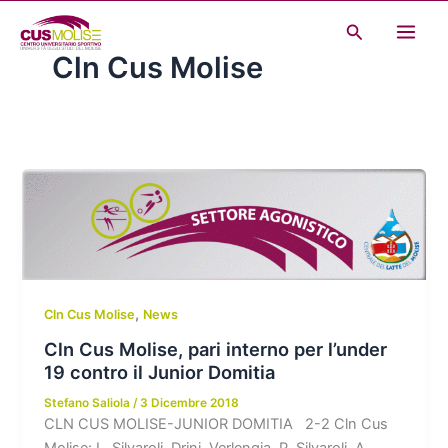
Vai
Cerca
al
Cln Cus Molise
contenuto
,
Cln Cus Molise
News
Cln Cus Molise, pari interno per l’under
19 contro il Junior Domitia
Stefano Saliola
/
3 Dicembre 2018
CLN CUS MOLISE-JUNIOR DOMITIA 2-2 Cln Cus
Molise: L. Silvaroli, Drini, Verlengia, P. Silvaroli, A.