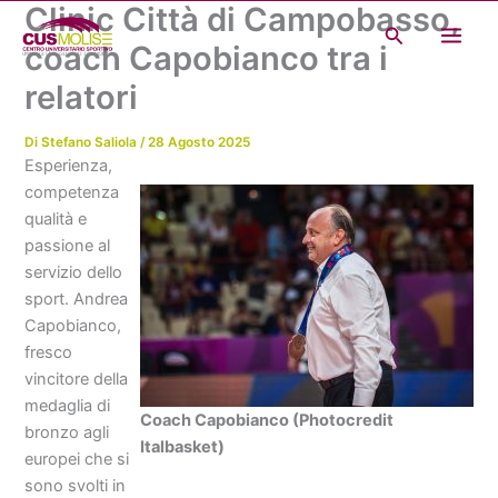
Clinic Città di Campobasso,
Vai
Cerca
al
coach Capobianco tra i
contenuto
relatori
Di
Stefano Saliola
/
28 Agosto 2025
Esperienza,
competenza
qualità e
passione al
servizio dello
sport. Andrea
Capobianco,
fresco
vincitore della
medaglia di
Coach Capobianco (Photocredit
bronzo agli
Italbasket)
europei che si
sono svolti in