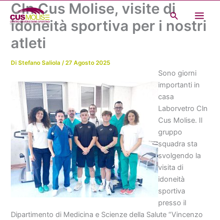
Cln Cus Molise, visite di
Vai
Cerca
al
idoneità sportiva per i nostri
contenuto
atleti
Di
Stefano Saliola
/
27 Agosto 2025
Sono giorni
importanti in
casa
Laborvetro Cln
Cus Molise. Il
gruppo
squadra sta
svolgendo la
visita di
idoneità
sportiva
presso il
Dipartimento di Medicina e Scienze della Salute “Vincenzo