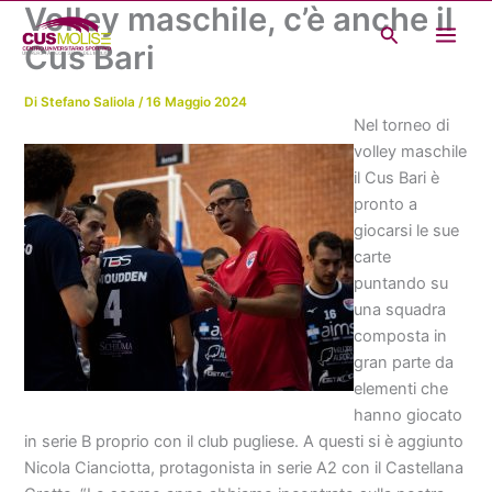
Volley maschile, c’è anche il
Vai
Cerca
al
Cus Bari
contenuto
Di
Stefano Saliola
/
16 Maggio 2024
Nel torneo di
volley maschile
il Cus Bari è
pronto a
giocarsi le sue
carte
puntando su
una squadra
composta in
gran parte da
elementi che
hanno giocato
in serie B proprio con il club pugliese. A questi si è aggiunto
Nicola Cianciotta, protagonista in serie A2 con il Castellana