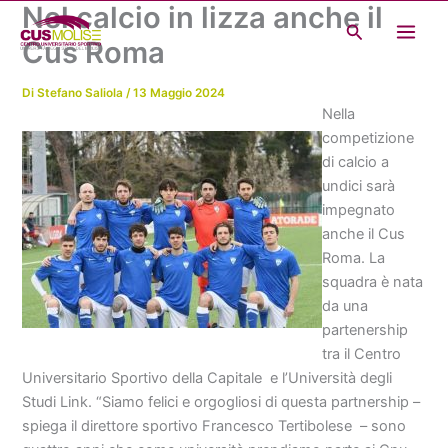
Nel calcio in lizza anche il
Vai
Cerca
al
Cus Roma
contenuto
Di
Stefano Saliola
/
13 Maggio 2024
Nella
competizione
di calcio a
undici sarà
impegnato
anche il Cus
Roma. La
squadra è nata
da una
partenership
tra il Centro
Universitario Sportivo della Capitale e l’Università degli
Studi Link. “Siamo felici e orgogliosi di questa partnership –
spiega il direttore sportivo Francesco Tertibolese – sono