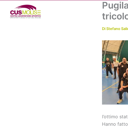
Pugila
Vai
al
tricol
contenuto
Di
Stefano Sali
l’ottimo st
Hanno fatto