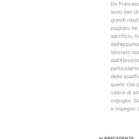
De Francesc
sono ben di
grandi risul
pugilato ha
sacrificio, 
dall’appunt
lavorato dur
dall’Abruzz
particolarme
delle qualif
quello che 
valore di at
orgoglio. S
e impegno co
PRECEDENTE