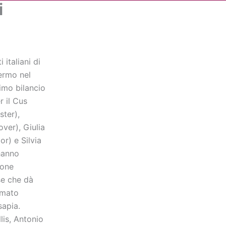
i
Cerca
dia
Partner
Servizio Civile Universale
italiani di
ermo nel
timo bilancio
r il Cus
ter),
over), Giulia
or) e Silvia
hanno
ione
se che dà
rmato
sapia.
lis, Antonio