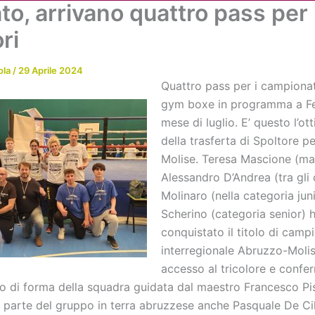
to, arrivano quattro pass per 
Chi siamo
Attività
News
Me
ori
ola
/
29 Aprile 2024
Quattro pass per i campionati 
gym boxe in programma a F
mese di luglio. E’ questo l’ot
della trasferta di Spoltore pe
Molise. Teresa Mascione (mas
Alessandro D’Andrea (tra gli 
Molinaro (nella categoria juni
Scherino (categoria senior) 
conquistato il titolo di camp
interregionale Abruzzo-Moli
accesso al tricolore e confe
ato di forma della squadra guidata dal maestro Francesco Pi
 parte del gruppo in terra abruzzese anche Pasquale De Cil