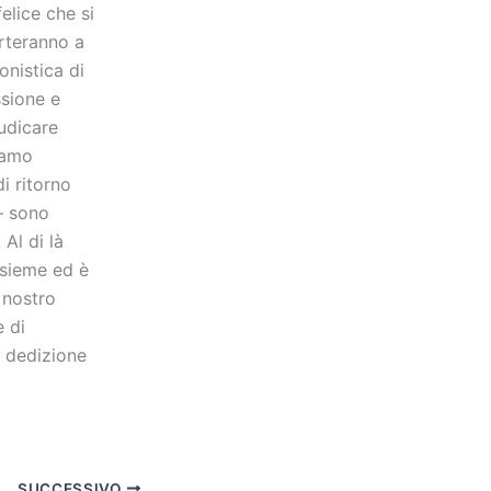
elice che si
rteranno a
onistica di
ssione e
iudicare
iamo
i ritorno
– sono
Al di là
nsieme ed è
 nostro
e di
e dedizione
SUCCESSIVO