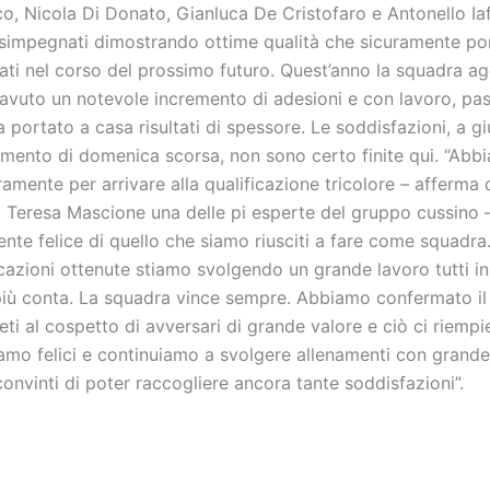
o, Nicola Di Donato, Gianluca De Cristofaro e Antonello Iaf
simpegnati dimostrando ottime qualità che sicuramente po
tati nel corso del prossimo futuro. Quest’anno la squadra ag
 avuto un notevole incremento di adesioni e con lavoro, pa
ha portato a casa risultati di spessore. Le soddisfazioni, a g
amento di domenica scorsa, non sono certo finite qui. “Abb
amente per arrivare alla qualificazione tricolore – afferma d
o Teresa Mascione una delle pi esperte del gruppo cussino 
nte felice di quello che siamo riusciti a fare come squadra. 
icazioni ottenute stiamo svolgendo un grande lavoro tutti i
più conta. La squadra vince sempre. Abbiamo confermato il
leti al cospetto di avversari di grande valore e ciò ci riempi
iamo felici e continuiamo a svolgere allenamenti con grand
nvinti di poter raccogliere ancora tante soddisfazioni”.