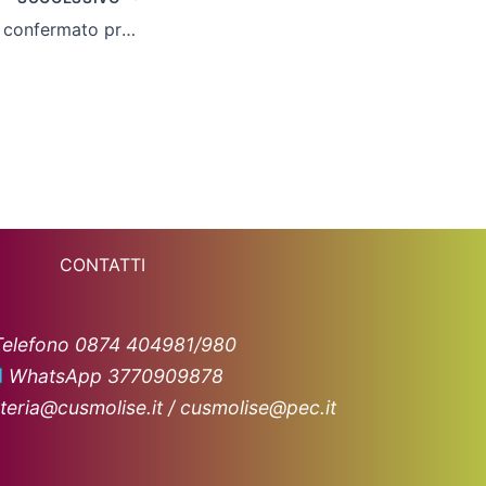
Maurizio Rivellino confermato presidente
CONTATTI
Telefono 0874 404981/980
WhatsApp 3770909878
teria@cusmolise.it / cusmolise@pec.it