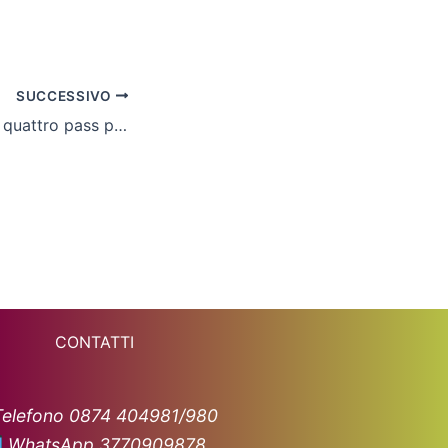
SUCCESSIVO
Pugilato, arrivano quattro pass per i tricolori
CONTATTI
Telefono 0874 404981/980
WhatsApp 3770909878