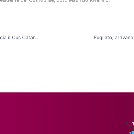
residente del Cus Molise, dott. Maurizio Rivellino.
Mister Bonelli lancia il Cus Catania: “Importante opportunità di confronto”