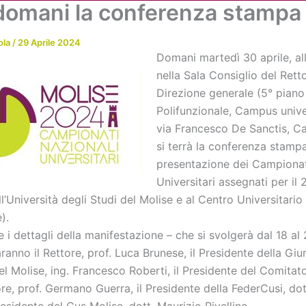
domani la conferenza stampa
Chi siamo
Attività
News
Me
ola
/
29 Aprile 2024
Domani martedì 30 aprile, all
nella Sala Consiglio del Rett
Direzione generale (5° piano I
Polifunzionale, Campus univer
via Francesco De Sanctis, 
si terrà la conferenza stampa
presentazione dei Campionat
Universitari assegnati per il 
l’Università degli Studi del Molise e al Centro Universitario
).
 i dettagli della manifestazione – che si svolgerà dal 18 a
ranno il Rettore, prof. Luca Brunese, il Presidente della Giu
l Molise, ing. Francesco Roberti, il Presidente del Comitat
e, prof. Germano Guerra, il Presidente della FederCusi, dot