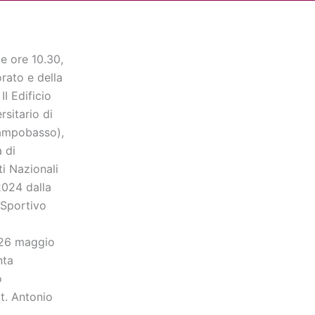
Cerca
dia
Partner
Servizio Civile Universale
e ore 10.30,
orato e della
I Edificio
sitario di
Campobasso),
 di
i Nazionali
2024 dalla
 Sportivo
l 26 maggio
nta
o
t. Antonio