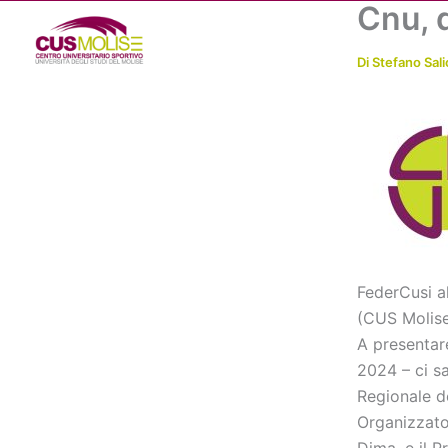
Cnu, 
Vai
al
contenuto
Di
Stefano Sali
FederCusi al
(CUS Molise
A presentare
2024 – ci sa
Regionale de
Organizzator