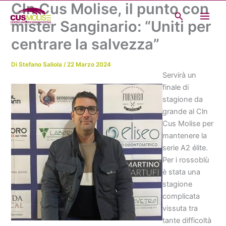
Cln Cus Molise, il punto con
Vai
Cerca
al
mister Sanginario: “Uniti per
contenuto
centrare la salvezza”
Di
Stefano Saliola
/
22 Marzo 2024
Servirà un
finale di
stagione da
grande al Cln
Cus Molise per
mantenere la
serie A2 élite.
Per i rossoblù
è stata una
stagione
complicata
vissuta tra
tante difficoltà