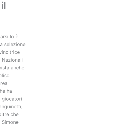
il
Cerca
dia
Partner
Servizio Civile Universale
arsi lo è
la selezione
incitrice
i Nazionali
nista anche
lise.
drea
che ha
i giocatori
nguinetti,
 oltre che
 ) Simone