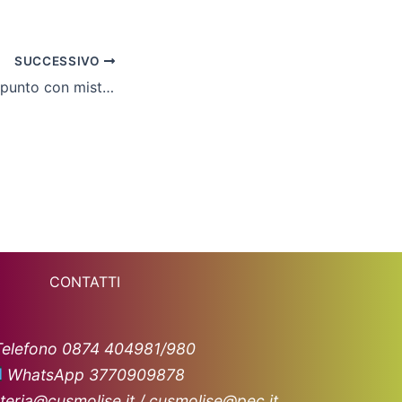
SUCCESSIVO
Cln Cus Molise, il punto con mister Sanginario: “Uniti per centrare la salvezza”
CONTATTI
Telefono 0874 404981/980
WhatsApp 3770909878
teria@cusmolise.it / cusmolise@pec.it