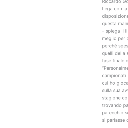
Riccardo Gol
Lega con la
disposizion
questa mani
– spiega il 
meglio per 
perché spes
quelli della
fase finale
“Personalme
campionati u
cui ho gioca
sulla sua a
stagione co
trovando pa
parecchio se
si parlasse 