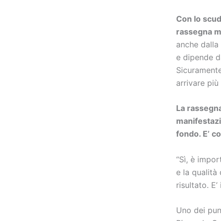
Con lo scude
rassegna mo
anche dalla 
e dipende da
Sicuramente
arrivare più 
La rassegna
manifestazi
fondo. E’ co
“Sì, è impor
e la qualità
risultato. E
Uno dei pun