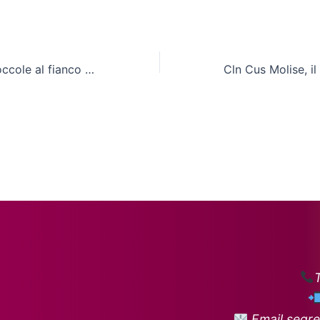
Fornaro by Le Coccole al fianco del Cln Cus Molise
Email segre