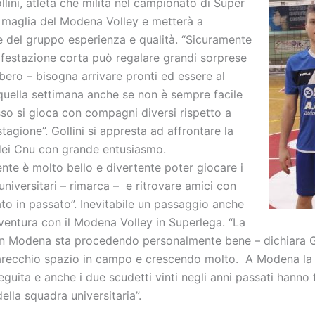
lini, atleta che milita nel campionato di Super
 maglia del Modena Volley e metterà a
e del gruppo esperienza e qualità. “Sicuramente
festazione corta può regalare grandi sorprese
libero – bisogna arrivare pronti ed essere al
quella settimana anche se non è sempre facile
so si gioca con compagni diversi rispetto a
 stagione”. Gollini si appresta ad affrontare la
 dei Cnu con grande entusiasmo.
nte è molto bello e divertente poter giocare i
niversitari – rimarca – e ritrovare amici con
to in passato”. Inevitabile un passaggio anche
vventura con il Modena Volley in Superlega. “La
n Modena sta procedendo personalmente bene – dichiara Go
recchio spazio in campo e crescendo molto. A Modena la 
guita e anche i due scudetti vinti negli anni passati hanno 
della squadra universitaria”.