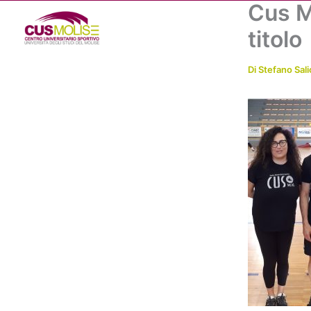
Cus Mo
Vai
al
titolo
contenuto
Di
Stefano Sali