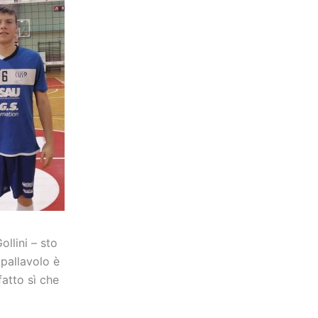
llini – sto
pallavolo è
fatto sì che