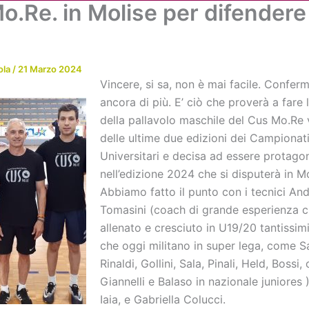
.Re. in Molise per difendere 
Chi siamo
Attività
News
Me
ola
/
21 Marzo 2024
Vincere, si sa, non è mai facile. Conferm
ancora di più. E’ ciò che proverà a fare 
della pallavolo maschile del Cus Mo.Re v
delle ultime due edizioni dei Campionat
Universitari e decisa ad essere protago
nell’edizione 2024 che si disputerà in Mo
Abbiamo fatto il punto con i tecnici An
Tomasini (coach di grande esperienza 
allenato e cresciuto in U19/20 tantissim
che oggi militano in super lega, come Sa
Rinaldi, Gollini, Sala, Pinali, Held, Bossi,
Giannelli e Balaso in nazionale juniores
Iaia, e Gabriella Colucci.