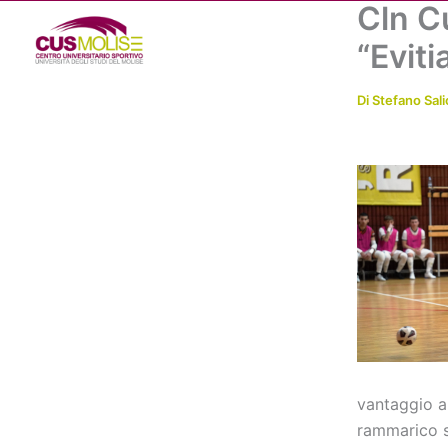
Cln Cu
Vai
al
“Eviti
contenuto
Di
Stefano Sali
vantaggio a
rammarico s