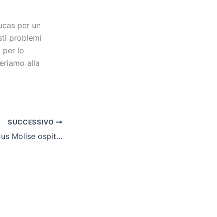
Lucas per un
ti problemi
 per lo
periamo alla
SUCCESSIVO
Scuole in folk, il Cus Molise ospita la prima edizione