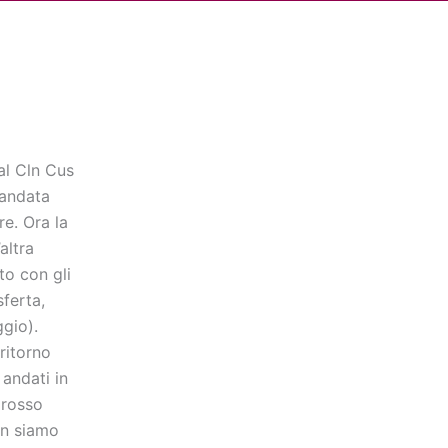
Cerca
dia
Partner
Servizio Civile Universale
al Cln Cus
l’andata
e. Ora la
altra
to con gli
ferta,
ggio).
ritorno
andati in
grosso
on siamo