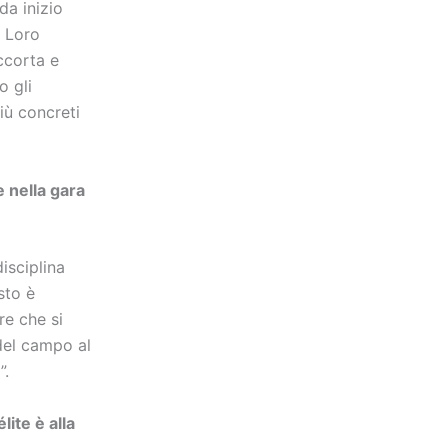
da inizio
. Loro
ccorta e
o gli
iù concreti
e nella gara
isciplina
sto è
re che si
del campo al
”.
lite è alla