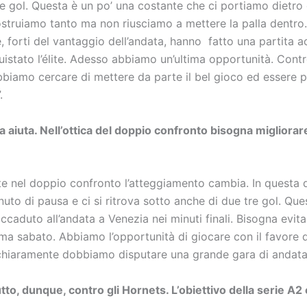
are gol. Questa è un po’ una costante che ci portiamo dietro 
ostruiamo tanto ma non riusciamo a mettere la palla dentro
 forti del vantaggio dell’andata, hanno fatto una partita a
istato l’élite. Adesso abbiamo un’ultima opportunità. Contr
biamo cercare di mettere da parte il bel gioco ed essere p
.
a aiuta. Nell’ottica del doppio confronto bisogna migliorar
e nel doppio confronto l’atteggiamento cambia. In questa d
uto di pausa e ci si ritrova sotto anche di due tre gol. Que
caduto all’andata a Venezia nei minuti finali. Bisogna evita
ma sabato. Abbiamo l’opportunità di giocare con il favore 
chiaramente dobbiamo disputare una grande gara di andata
tto, dunque, contro gli Hornets. L’obiettivo della serie A2 é