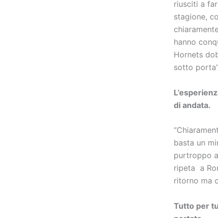
riusciti a f
stagione, c
chiaramente,
hanno conqu
Hornets dob
sotto porta”
L’esperienz
di andata.
“Chiarament
basta un min
purtroppo ac
ripeta a Ro
ritorno ma 
Tutto per tu