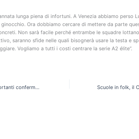
n’annata lunga piena di infortuni. A Venezia abbiamo perso 
 ginocchio. Ora dobbiamo cercare di mettere da parte ques
oncreti. Non sarà facile perché entrambe le squadre lottano
tivo, saranno sfide nelle quali bisognerà usare la testa e s
ggiare. Vogliamo a tutti i costi centrare la serie A2 élite”.
Pattinaggio, importanti conferme a Porto d’Ascoli