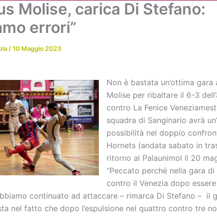
s Molise, carica Di Stefano:
Chi siamo
Attività
News
Me
amo errori”
ola
/
10 Maggio 2023
Non è bastata un’ottima gara 
Molise per ribaltare il 6-3 del
contro La Fenice Veneziamestr
squadra di Sanginario avrà un’
possibilità nel doppio confron
Hornets (andata sabato in tras
ritorno al Palaunimol il 20 ma
“Peccato perché nella gara di 
contro il Venezia dopo essere 
bbiamo continuato ad attaccare – rimarca Di Stefano – il 
ta nel fatto che dopo l’espulsione nel quattro contro tre n