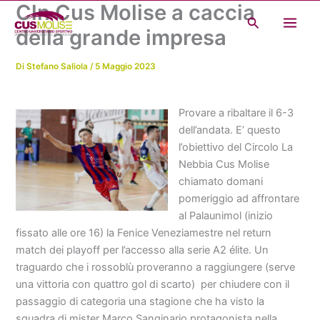
Cln Cus Molise a caccia
Vai
Cerca
al
della grande impresa
contenuto
Di
Stefano Saliola
/
5 Maggio 2023
Provare a ribaltare il 6-3
dell’andata. E’ questo
l’obiettivo del Circolo La
Nebbia Cus Molise
chiamato domani
pomeriggio ad affrontare
al Palaunimol (inizio
fissato alle ore 16) la Fenice Veneziamestre nel return
match dei playoff per l’accesso alla serie A2 élite. Un
traguardo che i rossoblù proveranno a raggiungere (serve
una vittoria con quattro gol di scarto) per chiudere con il
passaggio di categoria una stagione che ha visto la
squadra di mister Marco Sanginario protagonista nella