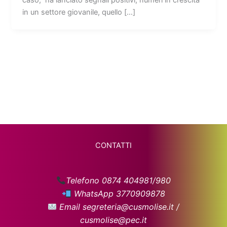
in un settore giovanile, quello […]
CONTATTI
Telefono 0874 404981/980
WhatsApp 3770909878
Email segreteria@cusmolise.it /
cusmolise@pec.it