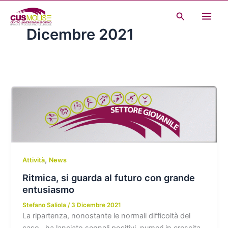
Vai
Cerca
al
Dicembre 2021
contenuto
,
Attività
News
Ritmica, si guarda al futuro con grande
entusiasmo
Stefano Saliola
/
3 Dicembre 2021
La ripartenza, nonostante le normali difficoltà del
caso, ha lanciato segnali positivi, numeri in crescita