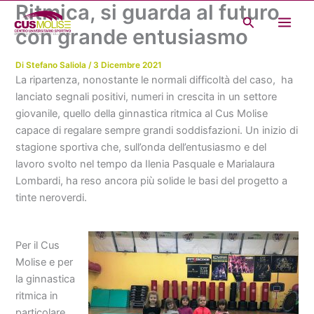
Ritmica, si guarda al futuro
Vai
Cerca
al
con grande entusiasmo
contenuto
Di
Stefano Saliola
/
3 Dicembre 2021
La ripartenza, nonostante le normali difficoltà del caso, ha
lanciato segnali positivi, numeri in crescita in un settore
giovanile, quello della ginnastica ritmica al Cus Molise
capace di regalare sempre grandi soddisfazioni. Un inizio di
stagione sportiva che, sull’onda dell’entusiasmo e del
lavoro svolto nel tempo da Ilenia Pasquale e Marialaura
Lombardi, ha reso ancora più solide le basi del progetto a
tinte neroverdi.
Per il Cus
Molise e per
la ginnastica
ritmica in
particolare,