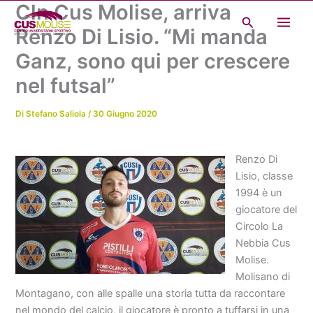
Cln Cus Molise, arriva
Vai
Cerca
al
Renzo Di Lisio. “Mi manda
contenuto
Ganz, sono qui per crescere
nel futsal”
Di
Stefano Saliola
/
30 Giugno 2020
Renzo Di
Lisio, classe
1994 è un
giocatore del
Circolo La
Nebbia Cus
Molise.
Molisano di
Montagano, con alle spalle una storia tutta da raccontare
nel mondo del calcio, il giocatore è pronto a tuffarsi in una