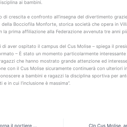
isciplina ai bambini.
di crescita e confronto all’insegna del divertimento grazie
à della Bocciofila Monforte, storica società che opera in Vi
 la prima affiliazione alla Federazione avvenuta tre anni più
i di aver ospitato il campus del Cus Molise – spiega il pres
rmato – È stato un momento particolarmente interessante 
 ragazzi che hanno mostrato grande attenzione ed interesse
ne con il Cus Molise sicuramente continuerà con ulteriori in
 conoscere a bambini e ragazzi la disciplina sportiva per a
ti e in cui l’inclusione è massima”.
Cln Cus Molise, torna il portiere Diego Roman