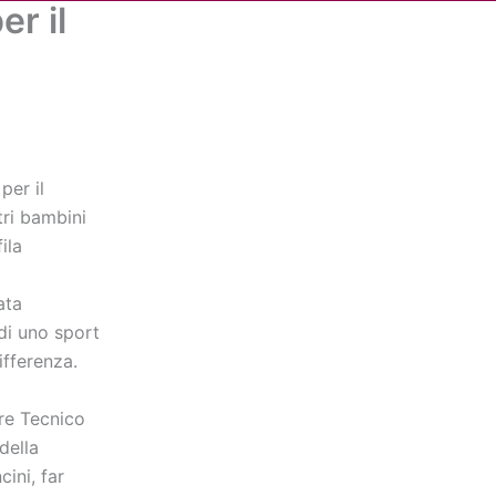
er il
Cerca
dia
Partner
Servizio Civile Universale
per il
tri bambini
ila
ata
di uno sport
ifferenza.
ore Tecnico
della
cini, far