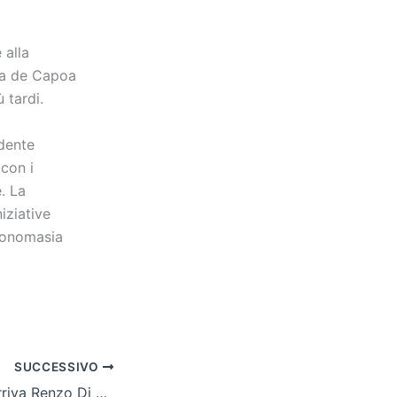
 alla
lla de Capoa
 tardi.
idente
con i
. La
iziative
ntonomasia
SUCCESSIVO
Cln Cus Molise, arriva Renzo Di Lisio. “Mi manda Ganz, sono qui per crescere nel futsal”