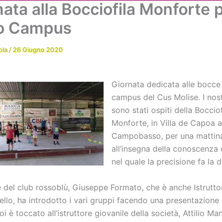
ata alla Bocciofila Monforte p
Chi siamo
Attività
News
Me
o Campus
ola
/
26 Giugno 2020
Giornata dedicata alle bocce 
campus del Cus Molise. I nos
sono stati ospiti della Bocciof
Monforte, in Villa de Capoa a
Campobasso, per una mattin
all’insegna della conoscenza 
nel quale la precisione fa la d
te del club rossoblù, Giuseppe Formato, che è anche Istrutt
ello, ha introdotto i vari gruppi facendo una presentazione 
oi è toccato all’istruttore giovanile della società, Attilio Man