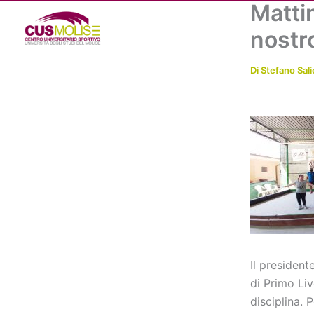
Mattin
Vai
al
nostr
contenuto
Di
Stefano Sali
Il presiden
di Primo Liv
disciplina. P