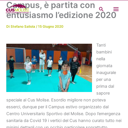
Campus, è partita con
Vai
Cerca
al
entusiasmo l’edizione 2020
contenuto
Di
Stefano Saliola
/
15 Giugno 2020
Tanti
bambini
nella
giornata
inaugurale
per una
prima dal
sapore
speciale al Cus Molise. Esordio migliore non poteva
esserci, dunque per il Campus estivo organizzato dal
Centro Universitario Sportivo del Molise. Dopo l’emergenza
sanitaria da Covid 19 i vertici del Cus hanno curato tutto nei
minimi dettagli con un occhio particolare soprattutto