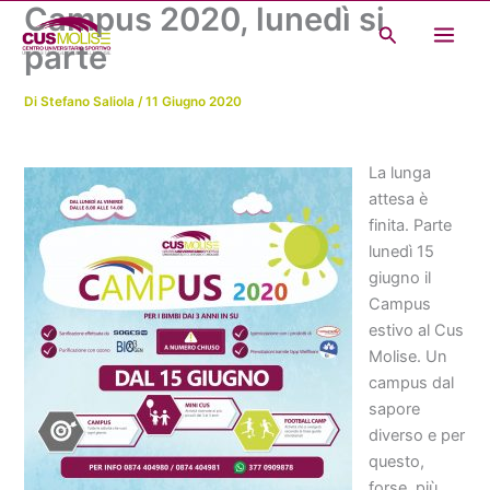
Campus 2020, lunedì si
Vai
Cerca
al
parte
contenuto
Di
Stefano Saliola
/
11 Giugno 2020
La lunga
attesa è
finita. Parte
lunedì 15
giugno il
Campus
estivo al Cus
Molise. Un
campus dal
sapore
diverso e per
questo,
forse, più