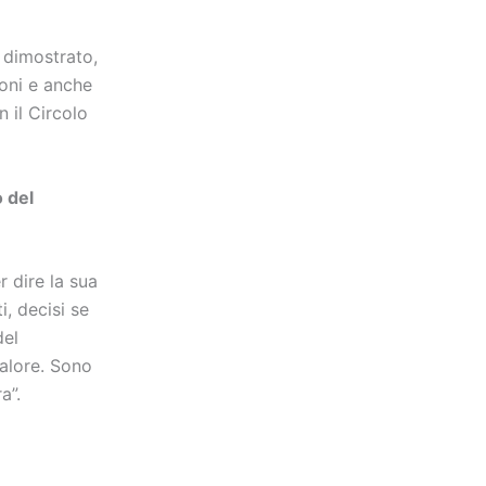
à dimostrato,
ioni e anche
 il Circolo
o del
 dire la sua
, decisi se
del
alore. Sono
a”.