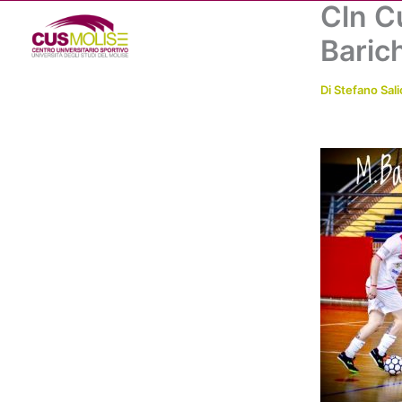
Cln C
Vai
al
Baric
contenuto
Di
Stefano Sali