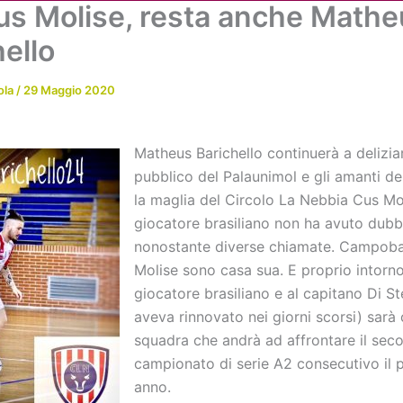
us Molise, resta anche Mathe
Chi siamo
Attività
News
Me
hello
ola
/
29 Maggio 2020
Matheus Barichello continuerà a deliziar
pubblico del Palaunimol e gli amanti de
la maglia del Circolo La Nebbia Cus Moli
giocatore brasiliano non ha avuto dubb
nonostante diverse chiamate. Campobas
Molise sono casa sua. E proprio intorno
giocatore brasiliano e al capitano Di S
aveva rinnovato nei giorni scorsi) sarà 
squadra che andrà ad affrontare il sec
campionato di serie A2 consecutivo il 
anno.