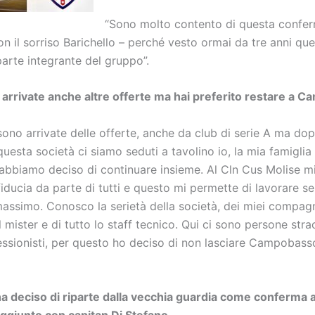
“Sono molto contento di questa confe
n il sorriso Barichello – perché vesto ormai da tre anni qu
arte integrante del gruppo”.
 arrivate anche altre offerte ma hai preferito restare a 
 sono arrivate delle offerte, anche da club di serie A ma dop
questa società ci siamo seduti a tavolino io, la mia famiglia 
 abbiamo deciso di continuare insieme. Al Cln Cus Molise m
fiducia da parte di tutti e questo mi permette di lavorare s
massimo. Conosco la serietà della società, dei miei compagn
 mister e di tutto lo staff tecnico. Qui ci sono persone stra
essionisti, per questo ho deciso di non lasciare Campobasso
ha deciso di riparte dalla vecchia guardia come conferma