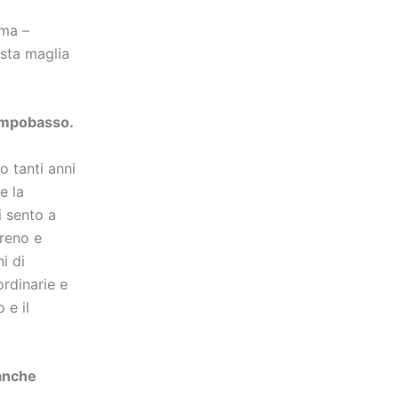
rma –
esta maglia
Campobasso.
o tanti anni
e la
i sento a
ereno e
i di
ordinarie e
 e il
 anche