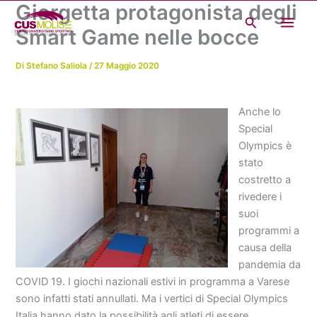
Giorgetta protagonista degli
Vai
Cerca
al
Smart Game nelle bocce
contenuto
Di
Stefano Saliola
/
27 Maggio 2020
Anche lo
Special
Olympics è
stato
costretto a
rivedere i
suoi
programmi a
causa della
pandemia da
COVID 19. I giochi nazionali estivi in programma a Varese
sono infatti stati annullati. Ma i vertici di Special Olympics
Italia hanno dato la possibilità agli atleti di essere