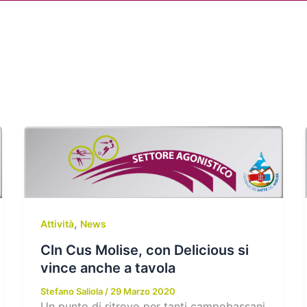
Chi siamo
Attività
News
Me
,
Attività
News
Cln Cus Molise, con Delicious si
vince anche a tavola
Stefano Saliola
/
29 Marzo 2020
Un punto di ritrovo per tanti campobassani