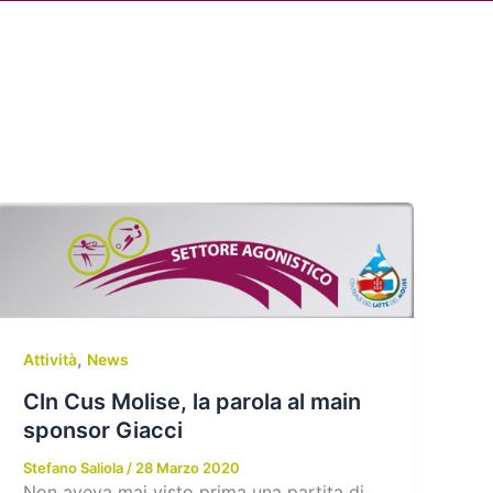
Cerca
dia
Partner
Servizio Civile Universale
,
Attività
News
Cln Cus Molise, la parola al main
sponsor Giacci
Stefano Saliola
/
28 Marzo 2020
Non aveva mai visto prima una partita di