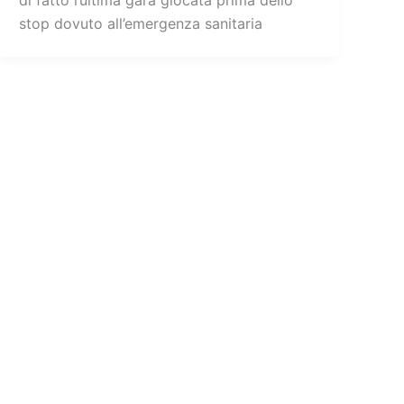
di fatto l’ultima gara giocata prima dello
stop dovuto all’emergenza sanitaria