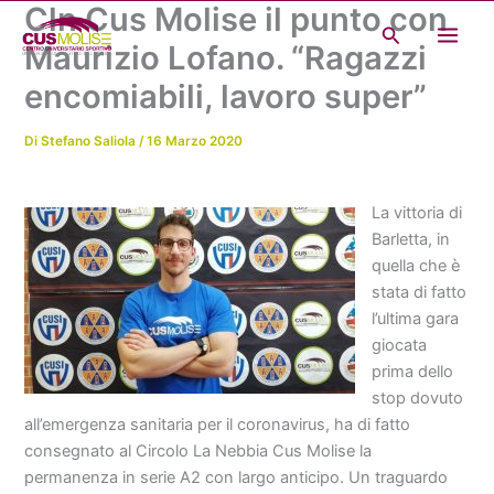
Cln Cus Molise il punto con
Vai
Cerca
al
Maurizio Lofano. “Ragazzi
contenuto
encomiabili, lavoro super”
Di
Stefano Saliola
/
16 Marzo 2020
La vittoria di
Barletta, in
quella che è
stata di fatto
l’ultima gara
giocata
prima dello
stop dovuto
all’emergenza sanitaria per il coronavirus, ha di fatto
consegnato al Circolo La Nebbia Cus Molise la
permanenza in serie A2 con largo anticipo. Un traguardo