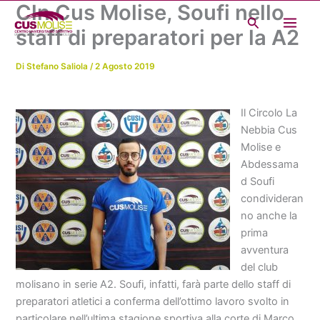
Cln Cus Molise, Soufi nello
Vai
Cerca
al
staff di preparatori per la A2
contenuto
Di
Stefano Saliola
/
2 Agosto 2019
Il Circolo La
Nebbia Cus
Molise e
Abdessama
d Soufi
condivideran
no anche la
prima
avventura
del club
molisano in serie A2. Soufi, infatti, farà parte dello staff di
preparatori atletici a conferma dell’ottimo lavoro svolto in
particolare nell’ultima stagione sportiva alla corte di Marco