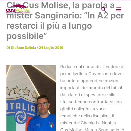
Cln Cus Molise, la parola a
Vai
Cerca
al
mister Sanginario: “In A2 per
contenuto
restarci il più a lungo
possibile”
Di
Stefano Saliola
/
24 Luglio 2019
Reduce dal corso di allenatore di
primo livello a Coverciano dove
ha potuto apprendere nozioni
importanti del mondo del futsal
da relatori di spessore e allo
stesso tempo confrontarsi con
gli altri colleghi su varie
tematiche della disciplina, il
mister del Circolo La Nebbia
Cus Molise, Marco Sanginario, è