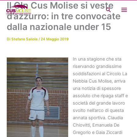
Il Cln Cus Molise si veste
Vai
Cerca
al
d’azzurro: in tre convocate
contenuto
dalla nazionale under 15
Di
Stefano Saliola
/
24 Maggio 2019
In una stagione che sta
riservando grandissime
soddisfazioni al Circolo La
Nebbia Cus Molise, arriva
una notizia di spessore
assoluto che ripaga staff e
società del grande lavoro
svolto nell’arco di questa
annata sportiva. Claudia
Chiovitti, Emanuela De
Gregorio e Gaia Ziccardi