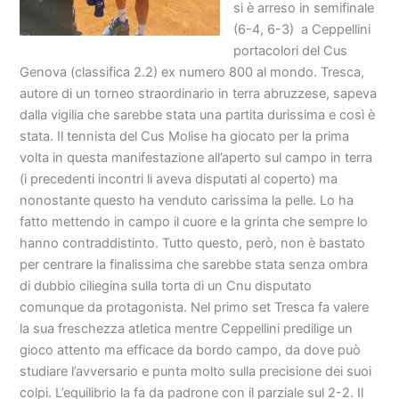
si è arreso in semifinale
(6-4, 6-3) a Ceppellini
portacolori del Cus
Genova (classifica 2.2) ex numero 800 al mondo. Tresca,
autore di un torneo straordinario in terra abruzzese, sapeva
dalla vigilia che sarebbe stata una partita durissima e così è
stata. Il tennista del Cus Molise ha giocato per la prima
volta in questa manifestazione all’aperto sul campo in terra
(i precedenti incontri li aveva disputati al coperto) ma
nonostante questo ha venduto carissima la pelle. Lo ha
fatto mettendo in campo il cuore e la grinta che sempre lo
hanno contraddistinto. Tutto questo, però, non è bastato
per centrare la finalissima che sarebbe stata senza ombra
di dubbio ciliegina sulla torta di un Cnu disputato
comunque da protagonista. Nel primo set Tresca fa valere
la sua freschezza atletica mentre Ceppellini predilige un
gioco attento ma efficace da bordo campo, da dove può
studiare l’avversario e punta molto sulla precisione dei suoi
colpi. L’equilibrio la fa da padrone con il parziale sul 2-2. Il