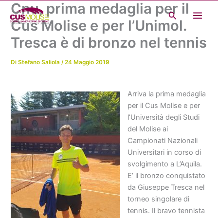
Cnu, prima medaglia per il
Vai
Cerca
al
Cus Molise e per l’Unimol.
contenuto
Tresca è di bronzo nel tennis
Di
Stefano Saliola
/
24 Maggio 2019
Arriva la prima medaglia
per il Cus Molise e per
l’Università degli Studi
del Molise ai
Campionati Nazionali
Universitari in corso di
svolgimento a L’Aquila.
E’ il bronzo conquistato
da Giuseppe Tresca nel
torneo singolare di
tennis. Il bravo tennista