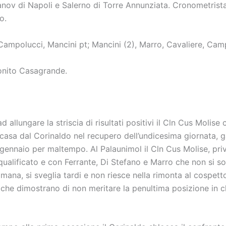
nov di Napoli e Salerno di Torre Annunziata. Cronometrista:
o.
ampolucci, Mancini pt; Mancini (2), Marro, Cavaliere, Camp
ito Casagrande.
d allungare la striscia di risultati positivi il Cln Cus Molise
casa dal Corinaldo nel recupero dell’undicesima giornata, g
 gennaio per maltempo. Al Palaunimol il Cln Cus Molise, pri
qualificato e con Ferrante, Di Stefano e Marro che non si so
timana, si sveglia tardi e non riesce nella rimonta al cospett
che dimostrano di non meritare la penultima posizione in cl