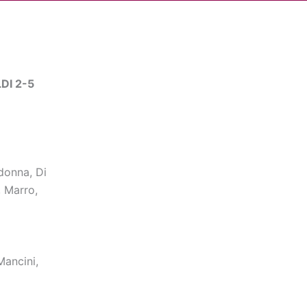
Cerca
dia
Partner
Servizio Civile Universale
DI 2-5
onna, Di
, Marro,
Mancini,