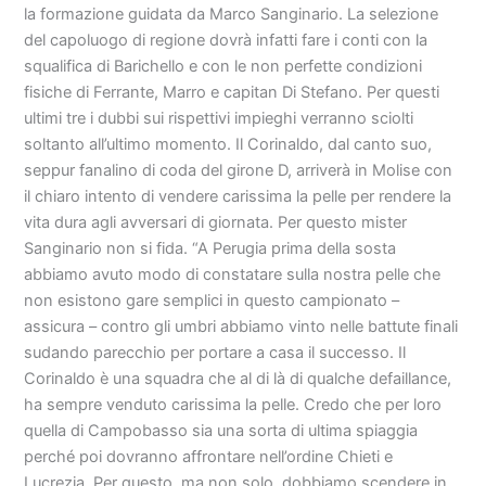
la formazione guidata da Marco Sanginario. La selezione
del capoluogo di regione dovrà infatti fare i conti con la
squalifica di Barichello e con le non perfette condizioni
fisiche di Ferrante, Marro e capitan Di Stefano. Per questi
ultimi tre i dubbi sui rispettivi impieghi verranno sciolti
soltanto all’ultimo momento. Il Corinaldo, dal canto suo,
seppur fanalino di coda del girone D, arriverà in Molise con
il chiaro intento di vendere carissima la pelle per rendere la
vita dura agli avversari di giornata. Per questo mister
Sanginario non si fida. “A Perugia prima della sosta
abbiamo avuto modo di constatare sulla nostra pelle che
non esistono gare semplici in questo campionato –
assicura – contro gli umbri abbiamo vinto nelle battute finali
sudando parecchio per portare a casa il successo. Il
Corinaldo è una squadra che al di là di qualche defaillance,
ha sempre venduto carissima la pelle. Credo che per loro
quella di Campobasso sia una sorta di ultima spiaggia
perché poi dovranno affrontare nell’ordine Chieti e
Lucrezia. Per questo, ma non solo, dobbiamo scendere in