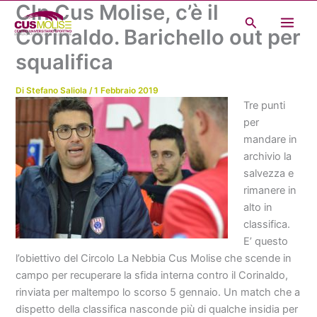
Cln Cus Molise, c’è il
Vai
Cerca
al
Corinaldo. Barichello out per
contenuto
squalifica
Di
Stefano Saliola
/
1 Febbraio 2019
Tre punti
per
mandare in
archivio la
salvezza e
rimanere in
alto in
classifica.
E’ questo
l’obiettivo del Circolo La Nebbia Cus Molise che scende in
campo per recuperare la sfida interna contro il Corinaldo,
rinviata per maltempo lo scorso 5 gennaio. Un match che a
dispetto della classifica nasconde più di qualche insidia per