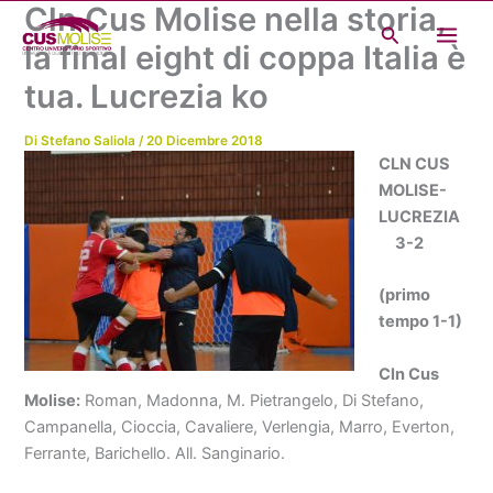
Cln Cus Molise nella storia,
Vai
Cerca
al
la final eight di coppa Italia è
contenuto
tua. Lucrezia ko
Di
Stefano Saliola
/
20 Dicembre 2018
CLN CUS
MOLISE-
LUCREZIA
3-2
(primo
tempo 1-1)
Cln Cus
Molise:
Roman, Madonna, M. Pietrangelo, Di Stefano,
Campanella, Cioccia, Cavaliere, Verlengia, Marro, Everton,
Ferrante, Barichello. All. Sanginario.