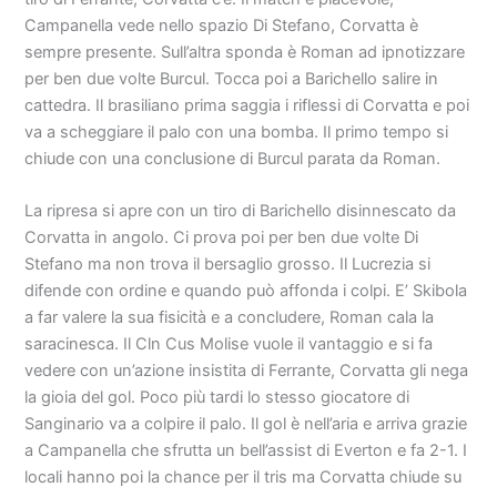
Campanella vede nello spazio Di Stefano, Corvatta è
sempre presente. Sull’altra sponda è Roman ad ipnotizzare
per ben due volte Burcul. Tocca poi a Barichello salire in
cattedra. Il brasiliano prima saggia i riflessi di Corvatta e poi
va a scheggiare il palo con una bomba. Il primo tempo si
chiude con una conclusione di Burcul parata da Roman.
La ripresa si apre con un tiro di Barichello disinnescato da
Corvatta in angolo. Ci prova poi per ben due volte Di
Stefano ma non trova il bersaglio grosso. Il Lucrezia si
difende con ordine e quando può affonda i colpi. E’ Skibola
a far valere la sua fisicità e a concludere, Roman cala la
saracinesca. Il Cln Cus Molise vuole il vantaggio e si fa
vedere con un’azione insistita di Ferrante, Corvatta gli nega
la gioia del gol. Poco più tardi lo stesso giocatore di
Sanginario va a colpire il palo. Il gol è nell’aria e arriva grazie
a Campanella che sfrutta un bell’assist di Everton e fa 2-1. I
locali hanno poi la chance per il tris ma Corvatta chiude su