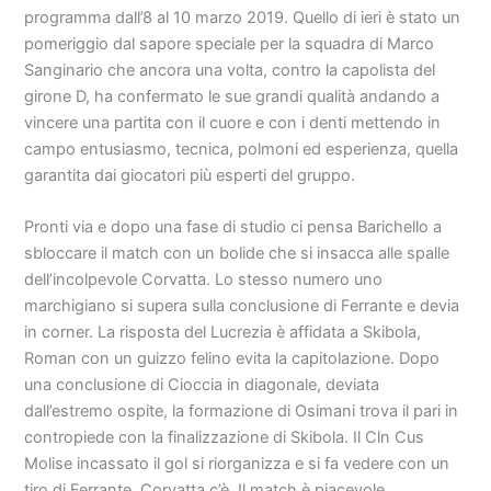
programma dall’8 al 10 marzo 2019. Quello di ieri è stato un
pomeriggio dal sapore speciale per la squadra di Marco
Sanginario che ancora una volta, contro la capolista del
girone D, ha confermato le sue grandi qualità andando a
vincere una partita con il cuore e con i denti mettendo in
campo entusiasmo, tecnica, polmoni ed esperienza, quella
garantita dai giocatori più esperti del gruppo.
Pronti via e dopo una fase di studio ci pensa Barichello a
sbloccare il match con un bolide che si insacca alle spalle
dell’incolpevole Corvatta. Lo stesso numero uno
marchigiano si supera sulla conclusione di Ferrante e devia
in corner. La risposta del Lucrezia è affidata a Skibola,
Roman con un guizzo felino evita la capitolazione. Dopo
una conclusione di Cioccia in diagonale, deviata
dall’estremo ospite, la formazione di Osimani trova il pari in
contropiede con la finalizzazione di Skibola. Il Cln Cus
Molise incassato il gol si riorganizza e si fa vedere con un
tiro di Ferrante, Corvatta c’è. Il match è piacevole,