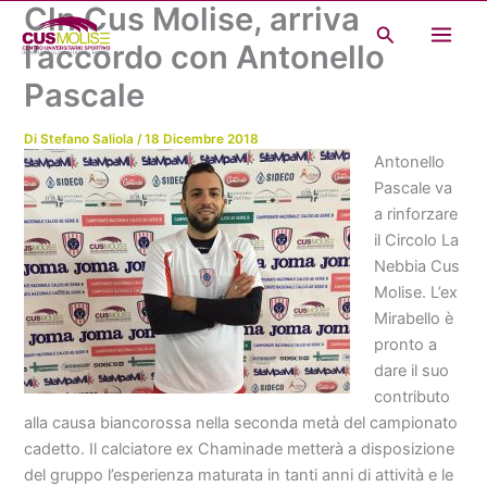
Cln Cus Molise, arriva
Vai
Cerca
al
l’accordo con Antonello
contenuto
Pascale
Di
Stefano Saliola
/
18 Dicembre 2018
Antonello
Pascale va
a rinforzare
il Circolo La
Nebbia Cus
Molise. L’ex
Mirabello è
pronto a
dare il suo
contributo
alla causa biancorossa nella seconda metà del campionato
cadetto. Il calciatore ex Chaminade metterà a disposizione
del gruppo l’esperienza maturata in tanti anni di attività e le