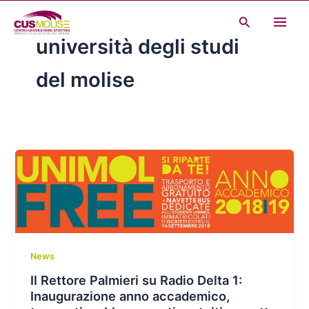
Vai
Cerca
al
università degli studi
contenuto
del molise
News
Il Rettore Palmieri su Radio Delta 1:
Inaugurazione anno accademico,