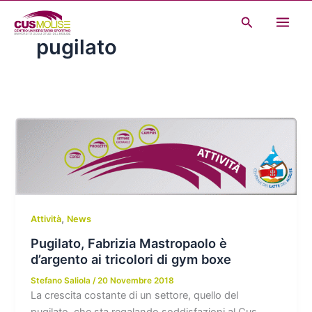
Vai
Cerca
al
pugilato
contenuto
,
Attività
News
Pugilato, Fabrizia Mastropaolo è
d’argento ai tricolori di gym boxe
Stefano Saliola
/
20 Novembre 2018
La crescita costante di un settore, quello del
pugilato, che sta regalando soddisfazioni al Cus