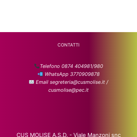
CONTATTI
Telefono 0874 404981/980
WhatsApp 3770909878
Email segreteria@cusmolise.it /
cusmolise@pec.it
CUS MOLISE A.S.D. - Viale Manzoni snc