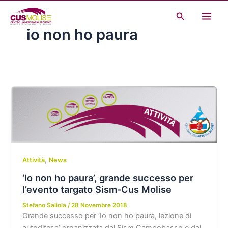
Vai
Cerca
al
io non ho paura
contenuto
,
Attività
News
‘Io non ho paura’, grande successo per
l’evento targato Sism-Cus Molise
Stefano Saliola
/
28 Novembre 2018
Grande successo per ‘Io non ho paura, lezione di
autodifesa’ organizzata dal Sism Campobasso e dal