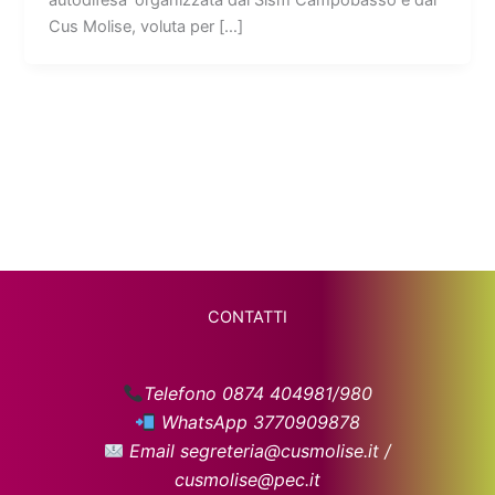
Cus Molise, voluta per […]
CONTATTI
Telefono 0874 404981/980
WhatsApp 3770909878
Email segreteria@cusmolise.it /
cusmolise@pec.it