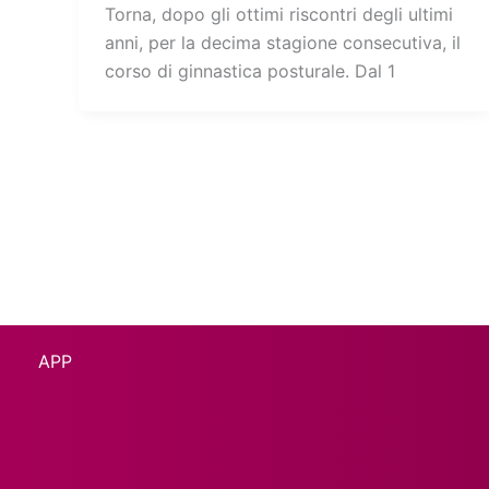
Torna, dopo gli ottimi riscontri degli ultimi
anni, per la decima stagione consecutiva, il
corso di ginnastica posturale. Dal 1
APP