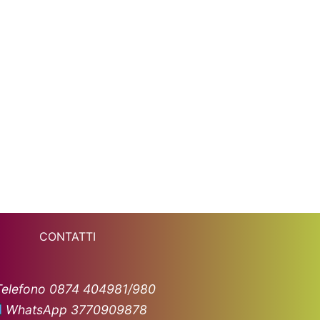
CONTATTI
Telefono 0874 404981/980
WhatsApp 3770909878