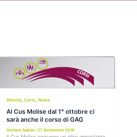
Cerca
dia
Partner
Servizio Civile Universale
,
,
Attività
Corsi
News
Al Cus Molise dal 1° ottobre ci
sarà anche il corso di GAG
Stefano Saliola
/
27 Settembre 2018
Il Cus Molise aggiunge un altro importante