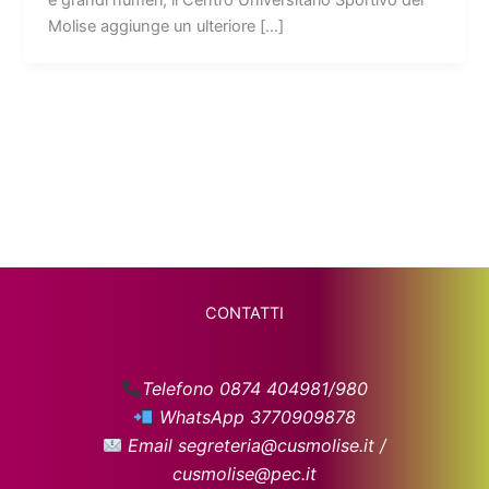
Molise aggiunge un ulteriore […]
CONTATTI
Telefono 0874 404981/980
WhatsApp 3770909878
Email segreteria@cusmolise.it /
cusmolise@pec.it