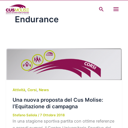
Vai
Cerca
al
Endurance
contenuto
,
,
Attività
Corsi
News
Una nuova proposta del Cus Molise:
l’Equitazione di campagna
Stefano Saliola
/
7 Ottobre 2018
In una stagione sportiva partita con ottime referenze
e grandi numeri, il Centro Universitario Sportivo del