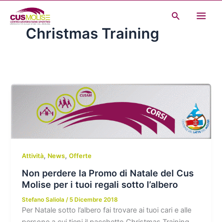
Vai
Cerca
al
Christmas Training
contenuto
,
,
Attività
News
Offerte
Non perdere la Promo di Natale del Cus
Molise per i tuoi regali sotto l’albero
Stefano Saliola
/
5 Dicembre 2018
Per Natale sotto l’albero fai trovare ai tuoi cari e alle
persone a cui tieni il pacchetto Christmas Training