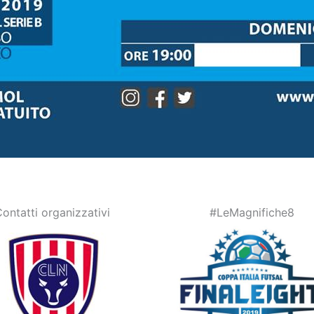
ontatti organizzativi
#LeMagnifiche8