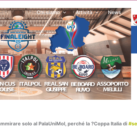
Chi siamo
Attività
News
Me
ammirare solo al PalaUniMol, perché la
?
Coppa Italia di
#se