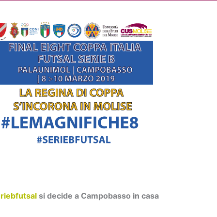
Cerca
dia
Partner
Servizio Civile Universale
riebfutsal
si decide a Campobasso in casa